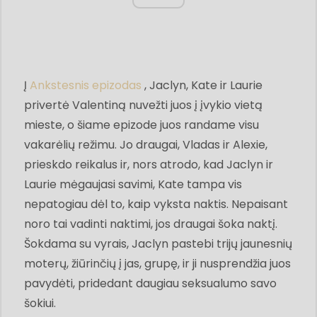
Į
Ankstesnis epizodas
, Jaclyn, Kate ir Laurie
privertė Valentiną nuvežti juos į įvykio vietą
mieste, o šiame epizode juos randame visu
vakarėlių režimu. Jo draugai, Vladas ir Alexie,
prieskdo reikalus ir, nors atrodo, kad Jaclyn ir
Laurie mėgaujasi savimi, Kate tampa vis
nepatogiau dėl to, kaip vyksta naktis. Nepaisant
noro tai vadinti naktimi, jos draugai šoka naktį.
Šokdama su vyrais, Jaclyn pastebi trijų jaunesnių
moterų, žiūrinčių į jas, grupę, ir ji nusprendžia juos
pavydėti, pridedant daugiau seksualumo savo
šokiui.