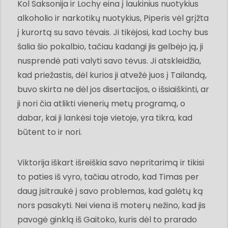
Kol Saksonija ir Lochy eina į laukinius nuotykius
alkoholio ir narkotikų nuotykius, Piperis vėl grįžta
į kurortą su savo tėvais. Ji tikėjosi, kad Lochy bus
šalia šio pokalbio, tačiau kadangi jis gelbėjo ją, ji
nusprendė pati valyti savo tėvus. Ji atskleidžia,
kad priežastis, dėl kurios ji atvežė juos į Tailandą,
buvo skirta ne dėl jos disertacijos, o išsiaiškinti, ar
ji nori čia atlikti vienerių metų programą, o
dabar, kai ji lankėsi toje vietoje, yra tikra, kad
būtent to ir nori.
Viktorija iškart išreiškia savo nepritarimą ir tikisi
to paties iš vyro, tačiau atrodo, kad Timas per
daug įsitraukė į savo problemas, kad galėtų ką
nors pasakyti. Nei viena iš moterų nežino, kad jis
pavogė ginklą iš Gaitoko, kuris dėl to prarado