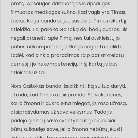
protą. Apsaugos darbuotojas iš apsaugos
filmuotos medžiagos sužino, kad vagis yra Timas,
tačiau kai jis bando su juo susidurti, Timas iškart jį
atleidžia. Tai palieka Gaitoką dėl bėdų audros. Jis
negali pranešti apie Timą, nes tai atskleistų jo
paties nekompetenciją. Bet jis negali to palikti
todėl, kad ginklo praradimas taip pat atkreiptų
dėmesį į jo nekompetenciją, ir šį kartą jis bus
atleistas už tai.
Nors Gaitokas bando išsiaiškinti, ką su tuo daryti,
atrodo, kad Timas apsisprendė. Po vakarienės,
kai jo žmona ir dukra eina miegoti, jis rašo užrašą,
atsiprašydamas už savo veiksmus. Tada jis
padėjo ginklą į savo šventyklą ir greičiausiai
būtų sušaudęs save, jei jo žmona nebūtų įėjusi į
vidų, nes trūko Lorazepamo, kuris neleidžia jai