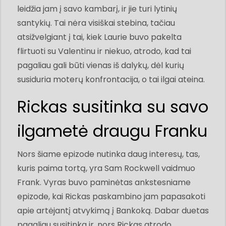
leidžia jam į savo kambarį, ir jie turi lytinių
santykių. Tai nėra visiškai stebina, tačiau
atsižvelgiant į tai, kiek Laurie buvo pakelta
flirtuoti su Valentinu ir niekuo, atrodo, kad tai
pagaliau gali būti vienas iš dalykų, dėl kurių
susiduria moterų konfrontacija, o tai ilgai ateina.
Rickas susitinka su savo
ilgametė draugu Franku
Nors šiame epizode nutinka daug interesų, tas,
kuris paima tortą, yra Sam Rockwell vaidmuo
Frank. Vyras buvo paminėtas ankstesniame
epizode, kai Rickas paskambino jam papasakoti
apie artėjantį atvykimą į Bankoką. Dabar duetas
pagaliau susitinka ir, nors Rickas atrodo