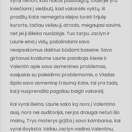
vyrai nenori, kad naktis pasibaigtų, todėl jie yra
kviečiami į viešbutį, kad vakarėlis vyktų. Iš
pradžių Kate nemėgsta idėjos turėti trijulę
kurorte, tačiau vėliau ji, atrodo, mėgaujasi savimi,
net jei ji išlieka nuošalyje. Tuo tarpu Jaclyn ir
Laurie eina į vidų, pašalindami savo
neapsakomus daiktus būdami baseine. Savo
girtavusi kvailume Laurie pasakoja Alexie ir
Valentin apie savo asmenines problemas,
susijusias su paleidimo problemomis, o Vladas
išpila savo asmeninę traumą Kate, tai yra tada,
kai ji nusprendžia pagaliau baigti vakarėlį.
Kai vyrai išeina, Laurie sako ką nors į Valentino
ausį, nors nei auditorijai, nei jos draugai neturi šio
mainų. Trys moterys grįžta į savo kambarius, kai
vyrai išvyksta. Vėliau Jaclyn vadina Valentinu,