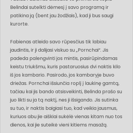
Belindai sutelkti dėmesį į savo programą ir
patikina ją (bent jau žodžiais), kad ji bus saugi
kurorte.
Fabienas atleido savo rūpesčius tik labiau
jaudintis, ir ji dalijasi viskuo su „Pornchai“. Jis
padeda palengvinti jos mintis, pasirūpindamas
keistu triukšmu, kuris pastaruosius dvi naktis kilo
iš jos kambario. Pasirodo, jos kambaryje buvo
driežas. Pornchai išsiunčia roplį į laukinę gamtą,
tačiau kai jis bando atsisveikinti, Belinda prašo su
juo likti su ja tą naktį, nes ji išsigando. Jis sutinka
su tuo, ir naktis baigiasi tuo, kad veikia jausmus,
kuriuos abu jie aiškiai sukėlė vienas kitam nuo tos
dienos, kai jie suteikė vieni kitiems masažą.