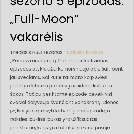
sezono 5 epizodas:
„Full-Moon“
vakarėlis
Trečiasis HBO sezonas “
Baltasis lotosas
„Perveža auditoriją į Tailandą, ir kiekvienas
epizodas atskleidžia ką nors naujo apie šalį, bent
jau svečiams. Kai kurie tai mato kaip šviesi
patirtį, o kitiems per daug susiduria kultūros
šokas. Tačiau penktame epizode beveik visi
svečiai dalyvauja švenčiant Songkraną. Dienos
įvykiai yra aprašyti ketvirtajame epizode, o
nakties laukinis laukas yra užfiksuotas
penktame, kuris yra tobulas sezono pusėje.