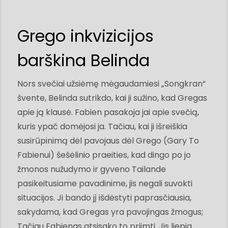
Grego inkvizicijos
barškina Belinda
Nors svečiai užsiėmę mėgaudamiesi „Songkran“
švente, Belinda sutrikdo, kai ji sužino, kad Gregas
apie ją klausė. Fabien pasakoja jai apie svečią,
kuris ypač domėjosi ja. Tačiau, kai ji išreiškia
susirūpinimą dėl pavojaus dėl Grego (Gary To
Fabienui) šešėlinio praeities, kad dingo po jo
žmonos nužudymo ir gyveno Tailande
pasikeitusiame pavadinime, jis negali suvokti
situacijos. Ji bando jį išdėstyti paprasčiausia,
sakydama, kad Gregas yra pavojingas žmogus;
Tačiau Fabienas atsisako to priimti. Jis liepia