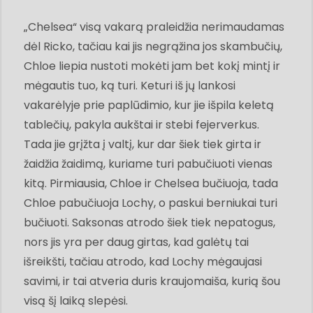
„Chelsea“ visą vakarą praleidžia nerimaudamas
dėl Ricko, tačiau kai jis negrąžina jos skambučių,
Chloe liepia nustoti mokėti jam bet kokį mintį ir
mėgautis tuo, ką turi. Keturi iš jų lankosi
vakarėlyje prie paplūdimio, kur jie išpila keletą
tablečių, pakyla aukštai ir stebi fejerverkus.
Tada jie grįžta į valtį, kur dar šiek tiek girta ir
žaidžia žaidimą, kuriame turi pabučiuoti vienas
kitą. Pirmiausia, Chloe ir Chelsea bučiuoja, tada
Chloe pabučiuoja Lochy, o paskui berniukai turi
bučiuoti. Saksonas atrodo šiek tiek nepatogus,
nors jis yra per daug girtas, kad galėtų tai
išreikšti, tačiau atrodo, kad Lochy mėgaujasi
savimi, ir tai atveria duris kraujomaiša, kurią šou
visą šį laiką slepėsi.