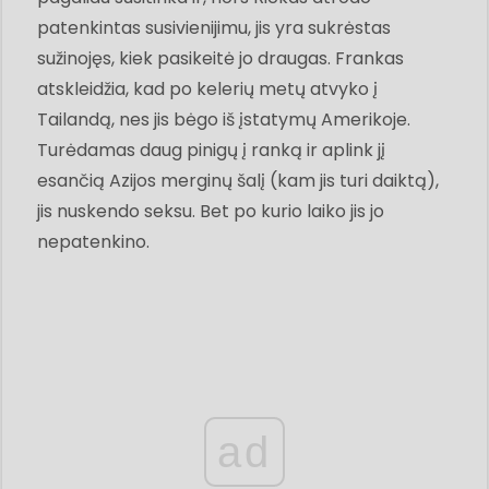
patenkintas susivienijimu, jis yra sukrėstas
sužinojęs, kiek pasikeitė jo draugas. Frankas
atskleidžia, kad po kelerių metų atvyko į
Tailandą, nes jis bėgo iš įstatymų Amerikoje.
Turėdamas daug pinigų į ranką ir aplink jį
esančią Azijos merginų šalį (kam jis turi daiktą),
jis nuskendo seksu. Bet po kurio laiko jis jo
nepatenkino.
ad