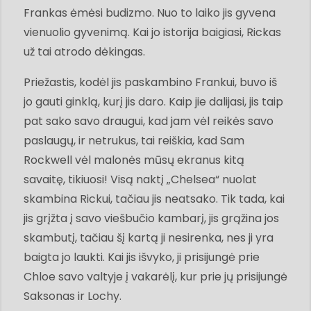
Frankas ėmėsi budizmo. Nuo to laiko jis gyvena
vienuolio gyvenimą. Kai jo istorija baigiasi, Rickas
už tai atrodo dėkingas.
Priežastis, kodėl jis paskambino Frankui, buvo iš
jo gauti ginklą, kurį jis daro. Kaip jie dalijasi, jis taip
pat sako savo draugui, kad jam vėl reikės savo
paslaugų, ir netrukus, tai reiškia, kad Sam
Rockwell vėl malonės mūsų ekranus kitą
savaitę, tikiuosi! Visą naktį „Chelsea“ nuolat
skambina Rickui, tačiau jis neatsako. Tik tada, kai
jis grįžta į savo viešbučio kambarį, jis grąžina jos
skambutį, tačiau šį kartą ji nesirenka, nes ji yra
baigta jo laukti. Kai jis išvyko, ji prisijungė prie
Chloe savo valtyje į vakarėlį, kur prie jų prisijungė
Saksonas ir Lochy.