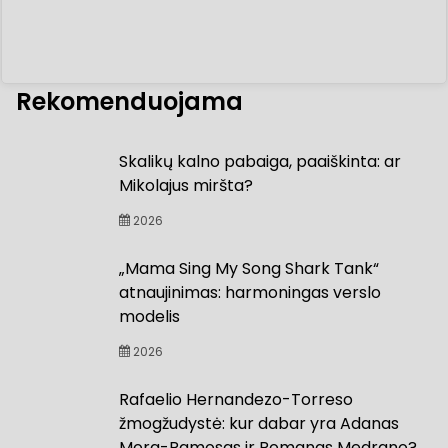
Rekomenduojama
Skalikų kalno pabaiga, paaiškinta: ar
Mikolajus miršta?
2026
„Mama Sing My Song Shark Tank“
atnaujinimas: harmoningas verslo
modelis
2026
Rafaelio Hernandezo-Torreso
žmogžudystė: kur dabar yra Adanas
Mora-Ramosas ir Romanas Medrano?