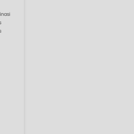
inasi
s
s