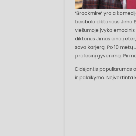
‘Brockmire’ yra a komedi
beisbolo diktoriaus Jimo 
viešumoje įvyko emocinis
diktorius Jimas eina į et
savo karjerą. Po 10 metų 
profesinį gyvenimą. Pirmo
Didėjantis populiarumas a
ir palaikymo. Neįvertinta