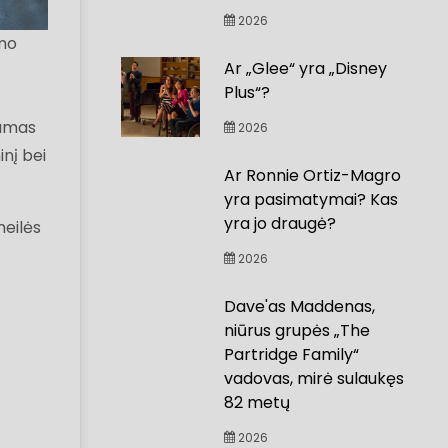
2026
amo
Ar „Glee“ yra „Disney
Plus“?
damas
2026
nį bei
Ar Ronnie Ortiz-Magro
yra pasimatymai? Kas
yra jo draugė?
meilės
2026
Dave'as Maddenas,
niūrus grupės „The
Partridge Family“
vadovas, mirė sulaukęs
82 metų
2026