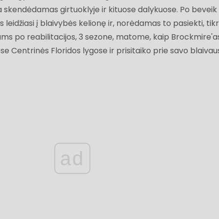
ia skendėdamas girtuoklyje ir kituose dalykuose. Po beveik
 leidžiasi į blaivybės kelionę ir, norėdamas to pasiekti, tikr
tams po reabilitacijos, 3 sezone, matome, kaip Brockmire'a
se Centrinės Floridos lygose ir prisitaiko prie savo blaivau
ad