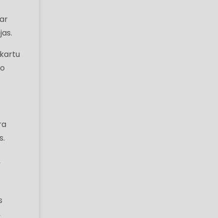
dar
jas.
 kartu
mo
ra
s.
“
s
,