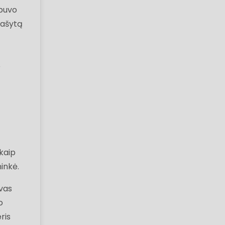
“buvo
rašytą
o
kaip
inkė.
ovas
o
ris