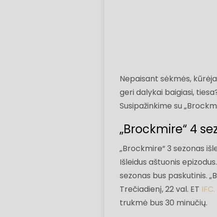
Nepaisant sėkmės, kūrėjai n
geri dalykai baigiasi, ties
Susipažinkime su „Brockmir
„Brockmire“ 4 se
„Brockmire“ 3 sezonas išle
Išleidus aštuonis epizodus
sezonas bus paskutinis. 
Trečiadienį, 22 val. ET
IFC.
trukmė bus 30 minučių.