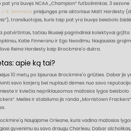
ip pat yra buvęs NCAA „Champion“ futbolininkas. 3 sezone
ė
J. K. Simmons
prisijungęs prie aktoriaus Matt Hardesty (
s“), transliuotojas, kuris taip pat yra buvęs beisbolo žaidė
atvirtintas, tačiau likusieji pagrindiniai kolektyvai grįžta
mpkinsu, Katie Finneranu ir Ego Nwodimu. Naujausias groji
lovė Reina Hardesty kaip Brockmire'o dukra.
tas: apie ką tai?
jus 10 metų po bjauraus Brockmire'o griūties. Dabar jis y
aivinti savo karjerą bei nuplauti dėmes nuo savo reputacijo
mieste ir kviečia nepriklausomos mažosios lygos beisbolo
kers“. Meilės ir stabilumo jis randa „Morristown Frackers
es.
ckmire'ą Naujajame Orleane, kuris vadina mažosios lygo
ugiasi gyvenimu su savo draugu Charlesu. Dabar alcholikas