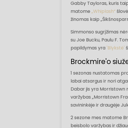
Gabby Tayloras, kuris ta
matome
„Whiplash“
šlov
žinomas kaip „Šikšnosparni
Simmonso sugrįžimas nėra p
su Joe Bucku, Paulu F. To
papildymas yra
'Blykstė'
š
Brockmire'o siuže
1 sezonas nustatomas praė
labai atsargus ir nori atg
Dabar jis yra Morristown 
varžybas „Morristown Frac
savininkėje ir draugėje Jul
2 sezone mes matome Bro
beisbolo varžybas ir džia