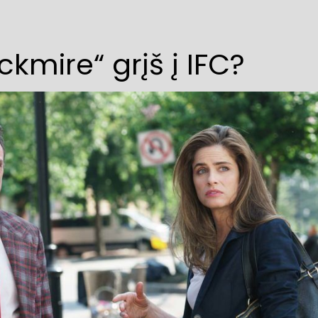
kmire“ grįš į IFC?