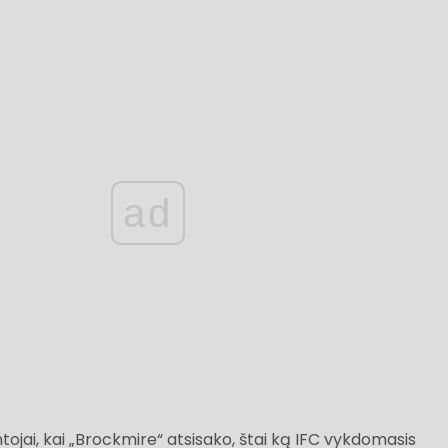
ad
tojai, kai „Brockmire“ atsisako, štai ką IFC vykdomasis