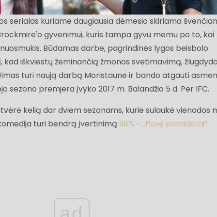
jos serialas kuriame daugiausia dėmesio skiriama švenči
Brockmire'o gyvenimui, kuris tampa gyvu memu po to, kai
 nuosmukis. Būdamas darbe, pagrindinės lygos beisbolo
erį, kad iškviestų žeminančią žmonos svetimavimą, žlugdy
Jimas turi naują darbą Moristaune ir bando atgauti asmeni
jo sezono premjera įvyko 2017 m. Balandžio 5 d. Per IFC.
tvėrė kelią dar dviem sezonams, kurie sulaukė vienodos 
 komedija turi bendrą įvertinimą
98% - „Puvę pomidorai“.
ad