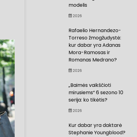
modelis
2026
Rafaelio Hernandezo-
Torreso žmogžudystė:
kur dabar yra Adanas
Mora-Ramosas ir
Romanas Medrano?
2026
„Baimės vaikščioti
mirusiems“ 6 sezono 10
serija: ko tikėtis?
2026
Kur dabar yra daktarė
Stephanie Youngblood?