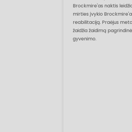
Brockmire'as naktis leidž
mirties įvykio Brockmire'as
reabilitaciją. Praėjus me
žaidžia žaidimą pagrindinė
gyvenimo.