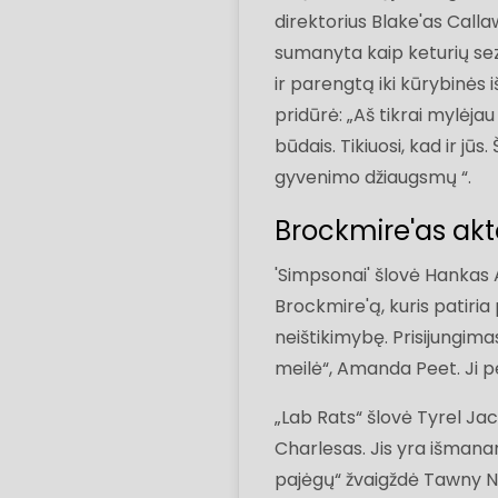
direktorius Blake'as Call
sumanyta kaip keturių sez
ir parengtą iki kūrybinės i
pridūrė: „Aš tikrai mylėjau 
būdais. Tikiuosi, kad ir jū
gyvenimo džiaugsmų “.
Brockmire'as akto
'Simpsonai' šlovė Hankas A
Brockmire'ą, kuris patiria
neištikimybę. Prisijungim
meilė“, Amanda Peet. Ji p
„Lab Rats“ šlovė Tyrel Ja
Charlesas. Jis yra išmana
pajėgų“ žvaigždė Tawny N