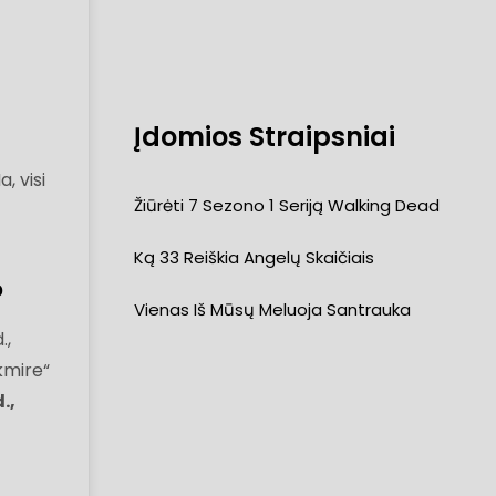
Įdomios Straipsniai
, visi
Žiūrėti 7 Sezono 1 Seriją Walking Dead
Ką 33 Reiškia Angelų Skaičiais
?
Vienas Iš Mūsų Meluoja Santrauka
.,
kmire“
.,