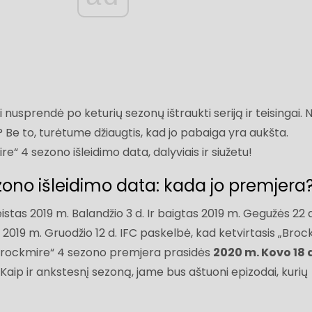
usprendė po keturių sezonų ištraukti seriją ir teisingai. Na
a? Be to, turėtume džiaugtis, kad jo pabaiga yra aukšta.
e“ 4 sezono išleidimo data, dalyviais ir siužetu!
zono išleidimo data: kada jo premjera
istas 2019 m. Balandžio 3 d. Ir baigtas 2019 m. Gegužės 22 d
. 2019 m. Gruodžio 12 d. IFC paskelbė, kad ketvirtasis „Broc
„Brockmire“ 4 sezono premjera prasidės
2020 m. Kovo 18 d
Kaip ir ankstesnį sezoną, jame bus aštuoni epizodai, kurių