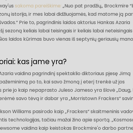
away'us
sakoma pareiškime:
„Nuo pat pradžių„ Brockmire 
onų istorija, ir mes labai didžiuojamės, kad matome ją pa
švados.“ Prie to, pagrindinis laidos aktorius Hankas Azaria
šį sezoną keliais labai teisingais ir keliais labai neteisingais
s. Šios laidos kūrimas buvo vienas iš septynių geriausių man
riai: kas jame yra?
zaria vaidina pagrindinį spektaklio diktoriaus pjesę Jimą
 pažeminimą po to, kai savo žmoną į eterį trenkė už jos
as prie jo kaip nepaprasto Juleso Jameso yra šlovė „Daug, 
erėmė savo tėvą ir dabar yra „Morristown Frackers“ savin
ckson Williams pasirodo kaip „Frackers“ skaitmeninis vad
ntis technologijas, tačiau mažai žino apie sportą. „Kosmos
ewsome vaidina kaip keistokas Brockmire'o darbo partne