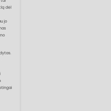
tai
lą dėl
u jo
mas
ono
dytas.
s
i
o
ptingai
d