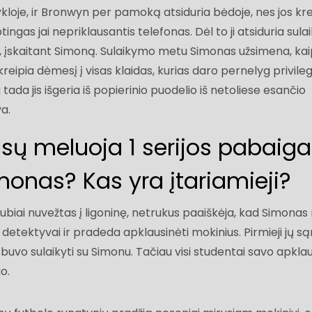
kloje, ir Bronwyn per pamoką atsiduria bėdoje, nes jos kr
gas jai nepriklausantis telefonas. Dėl to ji atsiduria sulai
tai, įskaitant Simoną. Sulaikymo metu Simonas užsimena, kaip
tkreipia dėmesį į visas klaidas, kurias daro pernelyg privileg
ada jis išgeria iš popierinio puodelio iš netoliese esančio
va.
sų meluoja 1 serijos pabaiga
monas? Kas yra įtariamieji?
biai nuvežtas į ligoninę, netrukus paaiškėja, kad Simonas 
detektyvai ir pradeda apklausinėti mokinius. Pirmieji jų s
e buvo sulaikyti su Simonu. Tačiau visi studentai savo apkla
o.