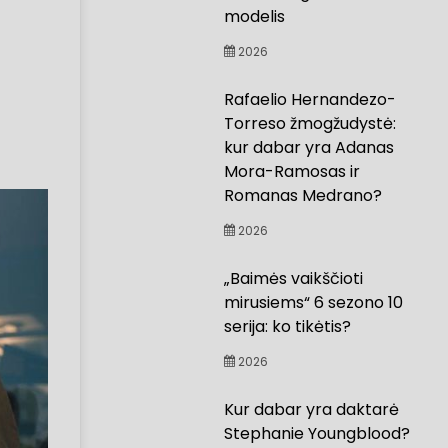
modelis
2026
Rafaelio Hernandezo-
Torreso žmogžudystė:
kur dabar yra Adanas
Mora-Ramosas ir
Romanas Medrano?
2026
„Baimės vaikščioti
mirusiems“ 6 sezono 10
serija: ko tikėtis?
2026
Kur dabar yra daktarė
Stephanie Youngblood?