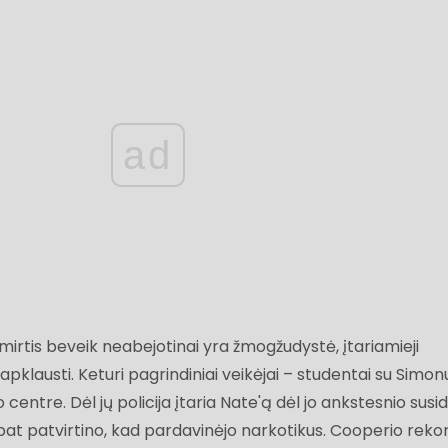
ad
mirtis beveik neabejotinai yra žmogžudystė, įtariamieji
apklausti. Keturi pagrindiniai veikėjai – studentai su Simon
 centre. Dėl jų policija įtaria Nate'ą dėl jo ankstesnio sus
 pat patvirtino, kad pardavinėjo narkotikus. Cooperio reko