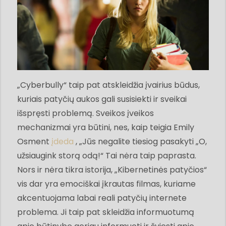
„Cyberbully“ taip pat atskleidžia įvairius būdus,
kuriais patyčių aukos gali susisiekti ir sveikai
išspręsti problemą. Sveikos įveikos
mechanizmai yra būtini, nes, kaip teigia Emily
Osment
įdeda
, „Jūs negalite tiesiog pasakyti „O,
užsiaugink storą odą!“ Tai nėra taip paprasta.
Nors ir nėra tikra istorija, „Kibernetinės patyčios“
vis dar yra emociškai įkrautas filmas, kuriame
akcentuojama labai reali patyčių internete
problema. Ji taip pat skleidžia informuotumą