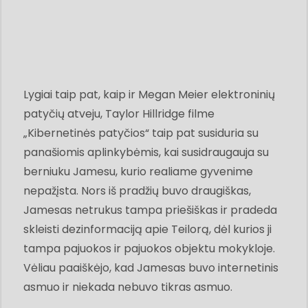
Lygiai taip pat, kaip ir Megan Meier elektroninių
patyčių atveju, Taylor Hillridge filme
„Kibernetinės patyčios“ taip pat susiduria su
panašiomis aplinkybėmis, kai susidraugauja su
berniuku Jamesu, kurio realiame gyvenime
nepažįsta. Nors iš pradžių buvo draugiškas,
Jamesas netrukus tampa priešiškas ir pradeda
skleisti dezinformaciją apie Teilorą, dėl kurios ji
tampa pajuokos ir pajuokos objektu mokykloje.
Vėliau paaiškėjo, kad Jamesas buvo internetinis
asmuo ir niekada nebuvo tikras asmuo.