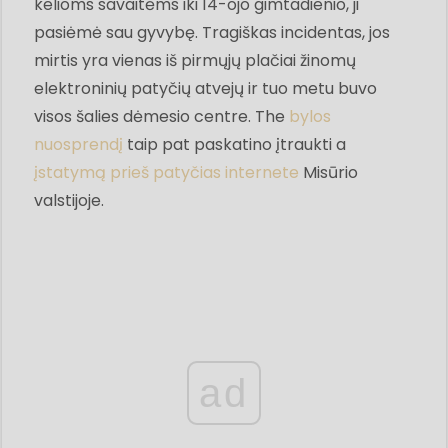
kelioms savaitėms iki 14-ojo gimtadienio, ji
pasiėmė sau gyvybę. Tragiškas incidentas, jos
mirtis yra vienas iš pirmųjų plačiai žinomų
elektroninių patyčių atvejų ir tuo metu buvo
visos šalies dėmesio centre. The
bylos
nuosprendį
taip pat paskatino įtraukti a
įstatymą prieš patyčias internete
Misūrio
valstijoje.
ad