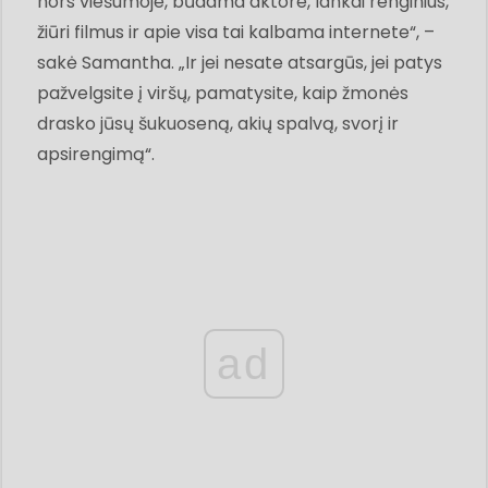
nors viešumoje, būdama aktore, lankai renginius,
žiūri filmus ir apie visa tai kalbama internete“, –
sakė Samantha. „Ir jei nesate atsargūs, jei patys
pažvelgsite į viršų, pamatysite, kaip žmonės
drasko jūsų šukuoseną, akių spalvą, svorį ir
apsirengimą“.
ad