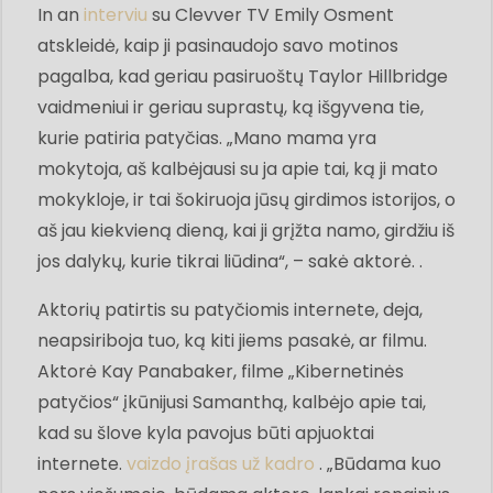
In an
interviu
su Clevver TV Emily Osment
atskleidė, kaip ji pasinaudojo savo motinos
pagalba, kad geriau pasiruoštų Taylor Hillbridge
vaidmeniui ir geriau suprastų, ką išgyvena tie,
kurie patiria patyčias. „Mano mama yra
mokytoja, aš kalbėjausi su ja apie tai, ką ji mato
mokykloje, ir tai šokiruoja jūsų girdimos istorijos, o
aš jau kiekvieną dieną, kai ji grįžta namo, girdžiu iš
jos dalykų, kurie tikrai liūdina“, – sakė aktorė. .
Aktorių patirtis su patyčiomis internete, deja,
neapsiriboja tuo, ką kiti jiems pasakė, ar filmu.
Aktorė Kay Panabaker, filme „Kibernetinės
patyčios“ įkūnijusi Samanthą, kalbėjo apie tai,
kad su šlove kyla pavojus būti apjuoktai
internete.
vaizdo įrašas už kadro
. „Būdama kuo