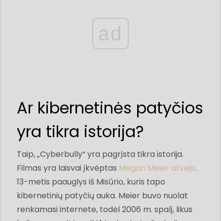
ad
Ar kibernetinės patyčios
yra tikra istorija?
Taip, „Cyberbully“ yra pagrįsta tikra istorija.
Filmas yra laisvai įkvėptas
Megan Meier atvejis,
13-metis paauglys iš Misūrio, kuris tapo
kibernetinių patyčių auka. Meier buvo nuolat
renkamasi internete, todėl 2006 m. spalį, likus