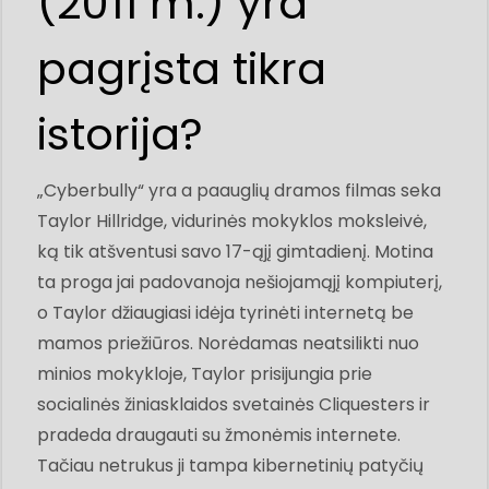
(2011 m.) yra
pagrįsta tikra
istorija?
„Cyberbully“ yra a paauglių dramos filmas seka
Taylor Hillridge, vidurinės mokyklos moksleivė,
ką tik atšventusi savo 17-ąjį gimtadienį. Motina
ta proga jai padovanoja nešiojamąjį kompiuterį,
o Taylor džiaugiasi idėja tyrinėti internetą be
mamos priežiūros. Norėdamas neatsilikti nuo
minios mokykloje, Taylor prisijungia prie
socialinės žiniasklaidos svetainės Cliquesters ir
pradeda draugauti su žmonėmis internete.
Tačiau netrukus ji tampa kibernetinių patyčių