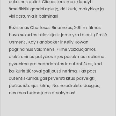
auka, nes aplink Cliquesters ima sklandyti
šmeižikiški gandai apie ją, dėl kurių mokykloje ją
visi atstumia ir baiminasi.
Režisierius Charlesas Biname'as, 2011 m. filmas
buvo sukurtas televizijai ir jame yra talentų Emilė
Osment , Kay Panabaker ir Kelly Rowan
pagrindinius vaidmenis. Filme vaizduojamos
elektroninės patyčios ir jos pasekmės realiame
gyvenime yra neapdorotos ir autentiškos, kad
kai kurie žiūrovai gali jausti nerimą. Tas pats
autentiškumas gali priversti kitus pažvelgti į
pačios istorijos kilmę. Na, neieškokite daugiau,
nes mes turime jums atsakymus!