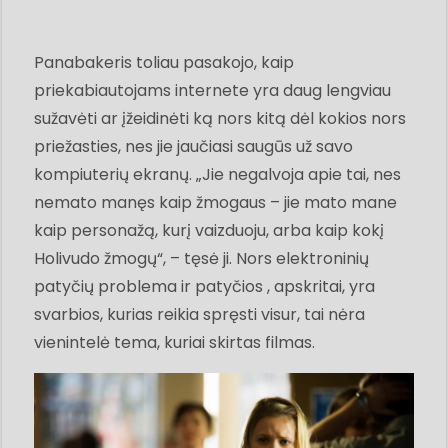
Panabakeris toliau pasakojo, kaip
priekabiautojams internete yra daug lengviau
sužavėti ar įžeidinėti ką nors kitą dėl kokios nors
priežasties, nes jie jaučiasi saugūs už savo
kompiuterių ekranų. „Jie negalvoja apie tai, nes
nemato manęs kaip žmogaus – jie mato mane
kaip personažą, kurį vaizduoju, arba kaip kokį
Holivudo žmogų“, – tęsė ji. Nors elektroninių
patyčių problema ir patyčios , apskritai, yra
svarbios, kurias reikia spręsti visur, tai nėra
vienintelė tema, kuriai skirtas filmas.