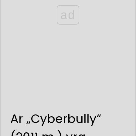
ad
Ar „Cyberbully“