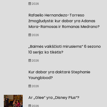
2026
Rafaelio Hernandezo-Torreso
žmogžudystė: kur dabar yra Adanas
Mora-Ramosas ir Romanas Medrano?
2026
„Baimės vaikščioti mirusiems“ 6 sezono
10 serija: ko tikėtis?
2026
Kur dabar yra daktarė Stephanie
Youngblood?
2026
Ar „Glee“ yra „Disney Plus“?
2026