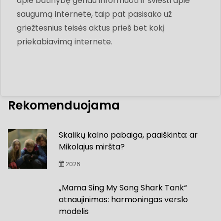
apie būtinybę geriau informuoti ir šviesti apie
saugumą internete, taip pat pasisako už
griežtesnius teisės aktus prieš bet kokį
priekabiavimą internete.
Rekomenduojama
Skalikų kalno pabaiga, paaiškinta: ar
Mikolajus miršta?
2026
„Mama Sing My Song Shark Tank“
atnaujinimas: harmoningas verslo
modelis